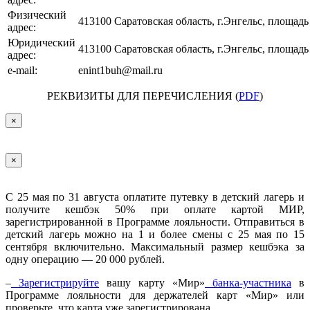
Физический
413100 Саратовская область, г.Энгельс, площад
адрес:
Юридический
413100 Саратовская область, г.Энгельс, площад
адрес:
e-mail:
enint1buh@mail.ru
РЕКВИЗИТЫ ДЛЯ ПЕРЕЧИСЛЕНИЯ (
PDF
)
×
×
С 25 мая по 31 августа оплатите путевку в детский лагерь и
получите кешбэк 50% при оплате картой МИР,
зарегистрированной в Программе лояльности. Отправиться в
детский лагерь можно на 1 и более смены с 25 мая по 15
сентября включительно. Максимальный размер кешбэка за
одну операцию — 20 000 рублей.
–
Зарегистрируйте
вашу карту «Мир»
банка-участника
в
Программе лояльности для держателей карт «Мир» или
проверьте, что карта уже зарегистрирована.