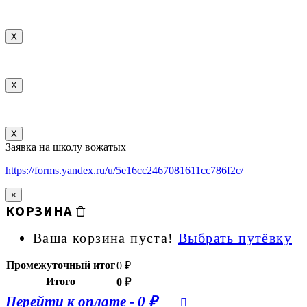
X
X
X
Заявка на школу вожатых
https://forms.yandex.ru/u/5e16cc2467081611cc786f2c/
×
КОРЗИНА
Ваша корзина пуста!
Выбрать путёвку
Промежуточный итог
0
₽
Итого
0
₽
Перейти к оплате
-
0 ₽