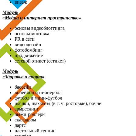
визаж
Модуль
«Медиа и интернет пространство»
основы видеоблоггинга
основы монтажа
PR в сети
видеодизайн
фотобомбинг
продвижение
сетевой этикет (сетикет)
Модуль
«Здоровье и спорт»
бассейн
волейбол и пионербол
футбол и мини-футбол
шашки, шахматы (в т. ч. ростовые), бочче
армреслинг
лыжи-роллеры
скаладром
дартс
настольный теннис