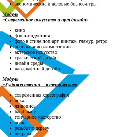
экономические и деловые бизнес-игры
Модуль
«Современное искусство и арт дизайн»
кино
фэшн-индустрия
фото в стиле поп-арт, винтаж, гламур, ретро
основы видео-композиции
актерское искусство
графический дизайн
дизайн среды
ландшафтный дизайн
Модуль
«Художественно – эстетическое»
современная хореография
вокал
живопись
hand made
гончарное мастерство
лепка
резьба по дереву
витражи