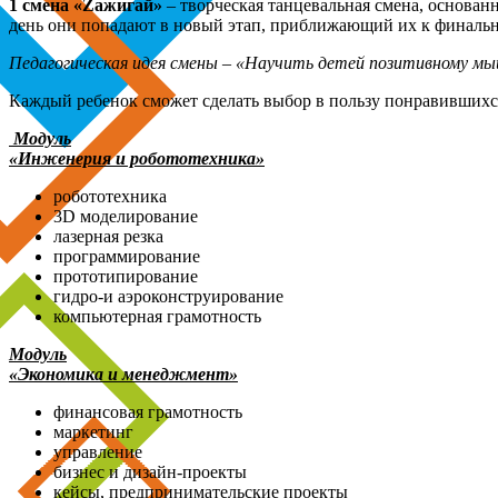
1 смена «
Z
ажигай»
– творческая танцевальная смена, основан
день они попадают в новый этап, приближающий их к финальн
Педагогическая идея смены – «Научить детей позитивному м
Каждый ребенок сможет сделать выбор в пользу понравившихся
Модуль
«Инженерия и робототехника»
робототехника
3D моделирование
лазерная резка
программирование
прототипирование
гидро-и аэроконструирование
компьютерная грамотность
Модуль
«Экономика и менеджмент»
финансовая грамотность
маркетинг
управление
бизнес и дизайн-проекты
кейсы, предпринимательские проекты