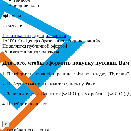
гандбол
водное поло
◀4 смена
2 смена
►
Политика конфиденциальности
ГАОУ СО «Центр образования «Родник знаний»
Не является публичной офертой
Описание процедуры заказа
Для того, чтобы оформить покупку путёвки, Вам
1. Перейдите на главной странице сайта во вкладку “Путевки”.
2. Выберите смену и нажмите купить путёвку.
3. Заполните поля: Ваше имя (Ф.И.О.), Имя ребенка (Ф.И.О.), 
4. Перейдите к оплате.
×
Заказ обратного звонка