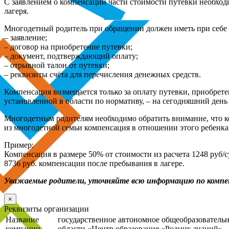
С заявлением о компенсации части стоимости путевки необходи
лагеря.
Многодетный родитель при обращении должен иметь при себе
– заявление;
– договор на приобретение путевки;
– документ, подтверждающий оплату;
– отрывной талон от путевки;
– реквизиты счёта для перечисления денежных средств.
Компенсация возмещается только за оплату путевки, приобрете
установленной в области по нормативу, – на сегодняшний день 
Многодетным родителям необходимо обратить внимание, что ком
из многодетной семьи компенсация в отношении этого ребенка 
Пример:
Компенсация в размере 50% от стоимости из расчета 1248 руб/
8736 руб. компенсации после пребывания в лагере.
Уважаемые родители, уточняйте всю информацию по комп
×
Реквизиты организации
Название
государственное автономное общеобразователь
компании
области «Центр образования «Родник знаний»