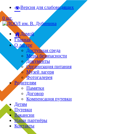
Версия для слабовидящих
0 шт.
Домой
Главная
О лагере
Доступная среда
Меры безопасности
Документы
Организация питания
Музей лагеря
Фотогалерея
Родителям
Памятки
Договор
Компенсация путевки
Детям
Путевки
Вакансии
Наши партнёры
Контакты