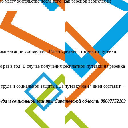
 месту жительства после того, как ребенок вернулся из
компенсации составляет 50% от средней стоимости путевки,
 раз в год. В случае получения бесплатной путевки на ребенка
труда и социальной защиты). За путевку на 14 дней составит –
уда и социальной
защиты Саратовской области 88007752109