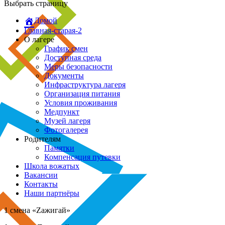
Выбрать страницу
Домой
Главная-старая-2
О лагере
График смен
Доступная среда
Меры безопасности
Документы
Инфраструктура лагеря
Организация питания
Условия проживания
Медпункт
Музей лагеря
Фотогалерея
Родителям
Памятки
Компенсация путевки
Школа вожатых
Вакансии
Контакты
Наши партнёры
1 смена «Zажигай»