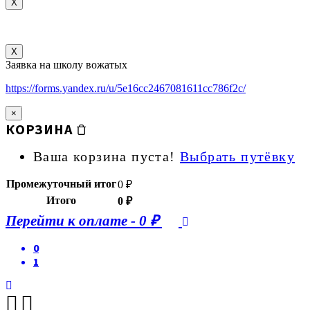
X
X
Заявка на школу вожатых
https://forms.yandex.ru/u/5e16cc2467081611cc786f2c/
×
КОРЗИНА
Ваша корзина пуста!
Выбрать путёвку
Промежуточный итог
0
₽
Итого
0
₽
Перейти к оплате
-
0 ₽
0
1