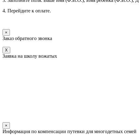
3. Заполните поля: Ваше имя (Ф.И.О.), Имя ребенка (Ф.И.О.), 
4. Перейдите к оплате.
×
Заказ обратного звонка
X
Заявка на школу вожатых
×
Информация по компенсации путевки для многодетных семей