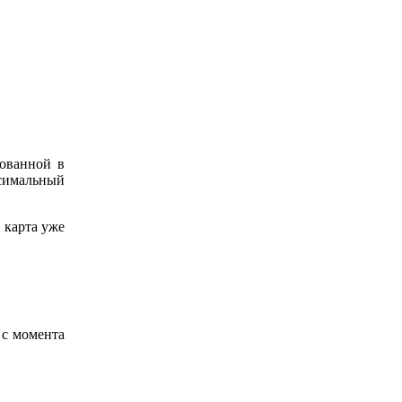
рованной в
ксимальный
 карта уже
 с момента