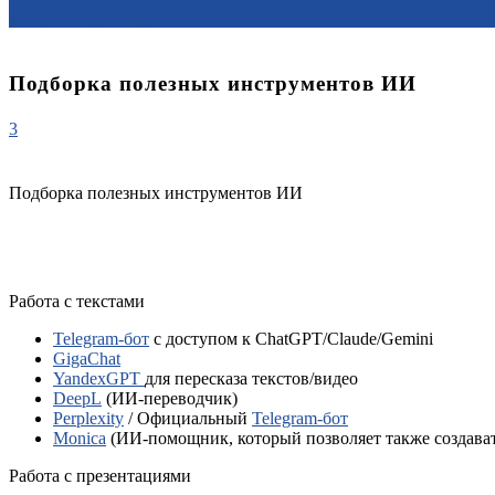
Выбрать страницу
Подборка полезных инструментов ИИ
3
Подборка полезных инструментов ИИ
Работа с текстами
Telegram-бот
с доступом к ChatGPT/Claude/Gemini
GigaChat
YandexGPT
для пересказа текстов/видео
DeepL
(ИИ-переводчик)
Perplexity
/ Официальный
Telegram-бот
Monica
(ИИ-помощник, который позволяет также создават
Работа с презентациями