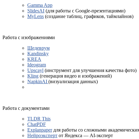
Gamma App
SlidesAI
(для работы с Google-презентациями)
MyLens
(создание таблиц, графиков, таймлайнов)
Работа с изображениями
Шедеврум
Kandinsky
KREA
Ideogram
Upscayl
(инструмент для улучшения качества фото)
Kling
(генерация видео и изображений)
NapkinAI
(визуализация данных)
Работа с документами
TLDR This
ChatPDF
Explanpaper
для работы со сложными академически
Нейроэксперт
от Яндекса — AI-эксперт