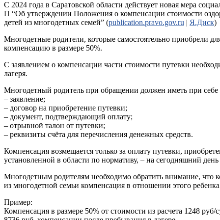
С 2024 года в Саратовской области действует новая мера соци
П “Об утверждении Положения о компенсации стоимости оздоро
детей из многодетных семей” (
publication.pravo.gov.ru
|
Я.Диск
)
Многодетные родители, которые самостоятельно приобрели для
компенсацию в размере 50%.
С заявлением о компенсации части стоимости путевки необходи
лагеря.
Многодетный родитель при обращении должен иметь при себе
– заявление;
– договор на приобретение путевки;
– документ, подтверждающий оплату;
– отрывной талон от путевки;
– реквизиты счёта для перечисления денежных средств.
Компенсация возмещается только за оплату путевки, приобрете
установленной в области по нормативу, – на сегодняшний день 
Многодетным родителям необходимо обратить внимание, что ком
из многодетной семьи компенсация в отношении этого ребенка 
Пример:
Компенсация в размере 50% от стоимости из расчета 1248 руб/
8736 руб. компенсации после пребывания в лагере.