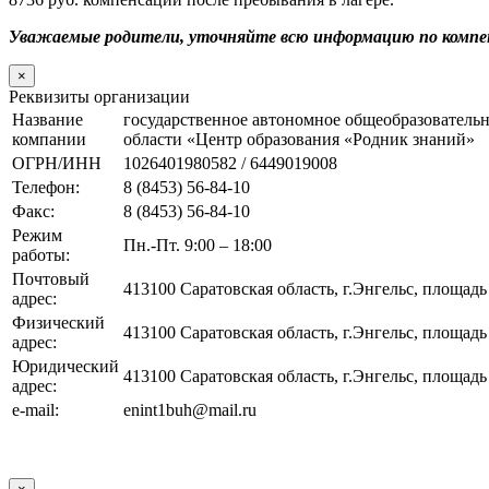
Уважаемые родители, уточняйте всю информацию по комп
×
Реквизиты организации
Название
государственное автономное общеобразователь
компании
области «Центр образования «Родник знаний»
ОГРН/ИНН
1026401980582 / 6449019008
Телефон:
8 (8453) 56-84-10
Факс:
8 (8453) 56-84-10
Режим
Пн.-Пт. 9:00 – 18:00
работы:
Почтовый
413100 Саратовская область, г.Энгельс, площад
адрес:
Физический
413100 Саратовская область, г.Энгельс, площад
адрес:
Юридический
413100 Саратовская область, г.Энгельс, площад
адрес:
e-mail:
enint1buh@mail.ru