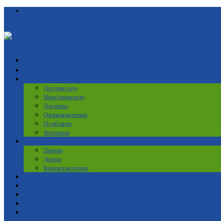
Версия для слабовидящих
0 шт.
Домой
Главная
О лагере
Доступная среда
Меры безопасности
Документы
Организация питания
Музей лагеря
Фотогалерея
Родителям
Памятки
Договор
Компенсация путевки
Детям
Путевки
Вакансии
Наши партнёры
Контакты