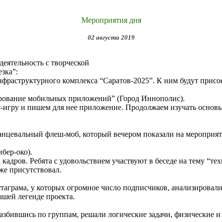
Мероприятия дня
02 августа 2019
деятельность с творческой
зка”:
фраструктурного комплекса “Саратов-2025”. К ним будут присо
ирование мобильных приложений”
(Город Иннополис).
ст-игру и пишем для нее приложение. Продолжаем изучать осно
анцевальный флеш-моб, который вечером показали на мероприяти
ибер-око).
адров. Ребята с удовольствием участвуют в беседе на тему “те
уже присутствовал.
аграма, у которых огромное число подписчиков, анализировали,
ашей легенде проекта.
азбившись по группам, решали логические задачи, физические и 