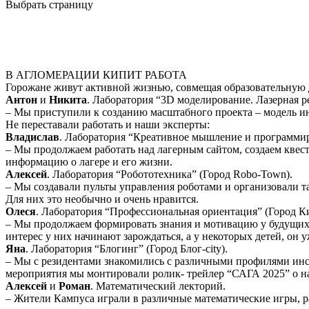
Выбрать страницу
В АГЛОМЕРАЦИИ КИПИТ РАБОТА
Горожане живут активной жизнью, совмещая образовательную 
Антон
и
Никита
. Лаборатория “3D моделирование. Лазерная ре
– Мы приступили к созданию масштабного проекта – модель ин
Не переставали работать и наши эксперты:
Владислав
. Лаборатория “Креативное мышление и программ
– Мы продолжаем работать над лагерным сайтом, создаем кве
информацию о лагере и его жизни.
Алексей
. Лаборатория “Робототехника” (Город Robo-Town).
– Мы создавали пульты управления роботами и организовали т
Для них это необычно и очень нравится.
Олеся
. Лаборатория “Профессиональная ориентация” (Город К
– Мы продолжаем формировать знания и мотивацию у будущих к
интерес у них начинают зарождаться, а у некоторых детей, он 
Яна
. Лаборатория “Блогинг” (Город Блог-city).
– Мы с резидентами знакомились с различными профилями инст
мероприятия мы монтировали ролик- трейлер “САГА 2025” о н
Алексей
и
Роман
. Математический лекторий.
– Жители Кампуса играли в различные математические игры, р